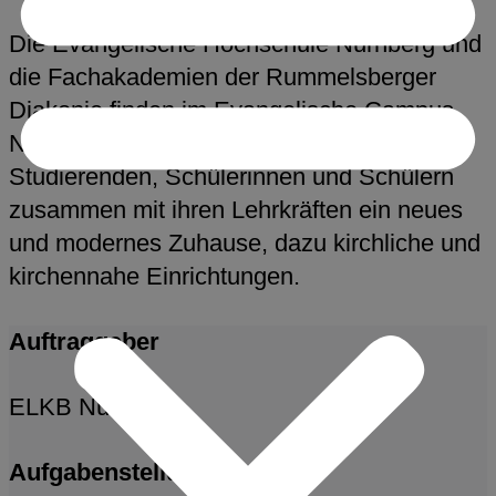
Die Evangelische Hochschule Nürnberg und
die Fachakademien der Rummelsberger
Diakonie finden im Evangelische Campus
Nürnberg, kurz ECN mit mehr als 2000
Studierenden, Schülerinnen und Schülern
zusammen mit ihren Lehrkräften ein neues
und modernes Zuhause, dazu kirchliche und
kirchennahe Einrichtungen.
Auftraggeber
ELKB Nürnberg
Aufgabenstellung