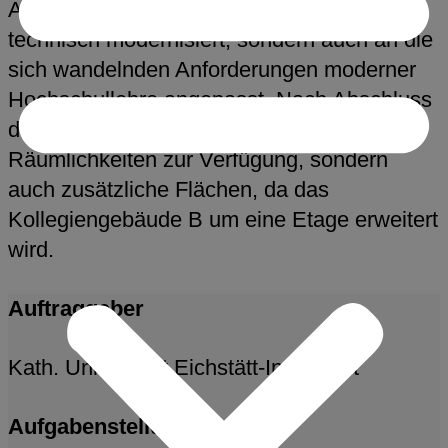
Aktuell werden die Gebäude nicht nur
technisch modernisiert, sondern auch an die
sich wandelnden Anforderungen moderner
Hochschullehre angepasst. Nach Abschluss
der Arbeiten stehen nicht nur sanierte
Räumlichkeiten zur Verfügung, sondern
auch zusätzliche Flächen, da das
Kollegiengebäude B um eine Etage erweitert
wird.
Auftraggeber
Kath. Universität Eichstätt-Ingolstadt
Aufgabenstellung