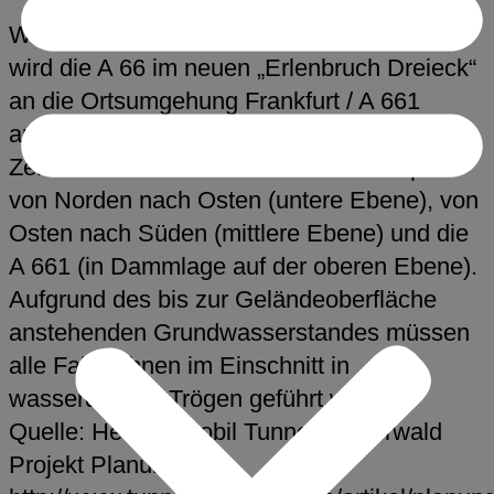
Westlich des geplanten Riederwaldtunnels
wird die A 66 im neuen „Erlenbruch Dreieck“
an die Ortsumgehung Frankfurt / A 661
angeschlossen. Im dreietagigen
Zentralbauwerk kreuzen sich die Rampen
von Norden nach Osten (untere Ebene), von
Osten nach Süden (mittlere Ebene) und die
A 661 (in Dammlage auf der oberen Ebene).
Aufgrund des bis zur Geländeoberfläche
anstehenden Grundwasserstandes müssen
alle Fahrbahnen im Einschnitt in
wasserdichten Trögen geführt werden.
Quelle: Hessen mobil Tunnel Riederwald
Projekt Planung,