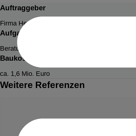
Auftraggeber
Firma Herrmann Assner GmbH & Co. KG
Aufgabenstellung
Beratung bei der Ermittlung des Anspruches in
Baukosten
ca. 1,6 Mio. Euro
Weitere Referenzen