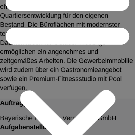
ehemaligen Hacker-Brauhauses eine
Quartiersentwicklung für den eigenen
Bestand. Die Büroflächen mit modernster
technischer Ausstattung und großzügigen
Dachterrassen für Outdoor-Meetings
ermöglichen ein angenehmes und
zeitgemäßes Arbeiten. Die Gewerbeimmobilie
wird zudem über ein Gastronomieangebot
sowie ein Premium-Fitnessstudio mit Pool
verfügen.
Auftraggeber
Bayerische Hausbau Vermietung GmbH
Aufgabenstellung