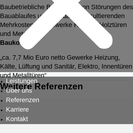
Baubetriebliche Bewertung von Störungen des
Bauablaufes und den daraus resultierenden
Mehrkosten der Gewerke HLSKE, Holztüren
und Metalltüren
Baukosten
„ca. 7,7 Mio Euro netto Gewerke Heizung,
Kälte, Lüftung und Sanitär, Elektro, Innentüren
und Metalltüren“
Leistungen
Weitere Referenzen
Über uns
Referenzen
Karriere
Kontakt