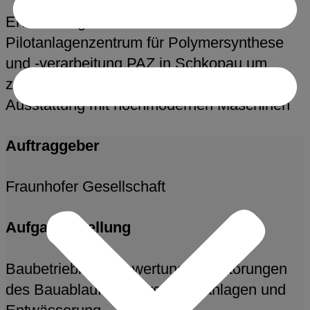
Erweiterung des Fraunhofer-
Pilotanlagenzentrum für Polymersynthese
und -verarbeitung PAZ in Schkopau um
zusätzliche 1.000 m² Nutzfläche und
Ausstattung mit hochmodernen Maschinen
Auftraggeber
Fraunhofer Gesellschaft
Aufgabenstellung
Baubetriebliche Bewertung von Störungen
des Bauablaufes Gewerk Freianlagen und