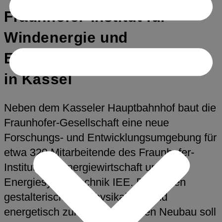
Fraunhofer-Institut für
Windenergie und
Energiesystemtechnik IWES
in Kassel
Neben dem Kasseler Hauptbahnhof baut die
Fraunhofer-Gesellschaft eine neue
Forschungs- und Entwicklungsumgebung für
etwa 320 Mitarbeitende des Fraunhofer-
Instituts für Energiewirtschaft und
Energiesystemtechnik IEE. Durch den
gestalterisch, bauphysikalisch und
energetisch zukunftsorientierten Neubau soll