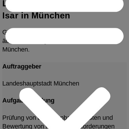
Ludwigsbrücken über die
Isar in München
Generalinstandsetzung der inneren und
äußeren Ludwigsbrücke über die Isar in
München.
Auftraggeber
Landeshauptstadt München
Aufgabenstellung
Prüfung von anrechenbaren Kosten und
Bewertung von Mehrhonorarforderungen