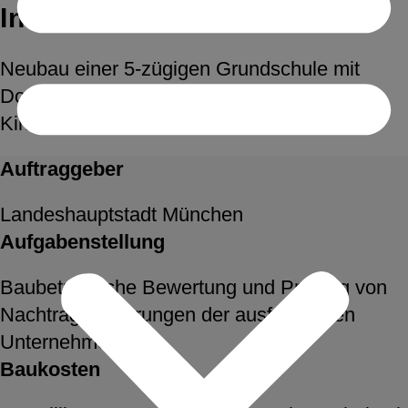
Infanteriestraße
Neubau einer 5-zügigen Grundschule mit
Doppelsporthalle, Tiefgarage und Haus für
Kinder
Auftraggeber
Landeshauptstadt München
Aufgabenstellung
Baubetriebliche Bewertung und Prüfung von
Nachtragsforderungen der ausführenden
Unternehmen
Baukosten