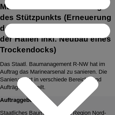
Marinearsenal – Sanierung
des Stützpunkts (Erneuerung
der Tore, Abriss und Neubau
der Hallen inkl. Neubau eines
Trockendocks)
Das Staatl. Baumanagement R-NW hat im
Auftrag das Marinearsenal zu sanieren. Die
Sanierung ist in verschiede Bereiche und
Aufträge unterteilt.
Auftraggeber
Staatliches Baumanagement Region Nord-