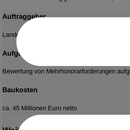
Auftraggeber
Landeshauptstadt München
Aufgabenstellung
Bewertung von Mehrhonorarforderungen aufg
Baukosten
ca. 45 Millionen Euro netto