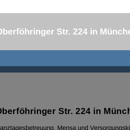
berföhringer Str. 224 in Mün
berföhringer Str. 224 in Mü
Ganztagesbetreuung, Mensa und Versorgungskü