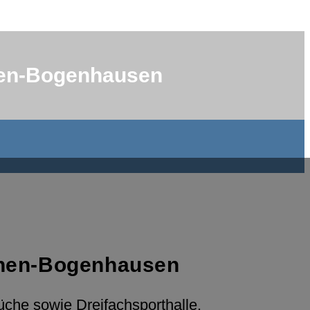
chen-Bogenhausen
nchen-Bogenhausen
che sowie Dreifachsporthalle.