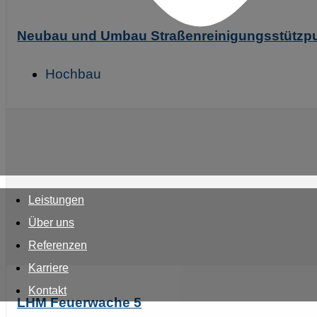
Neubau und Umbau Straßenreinigungsstützp
Hochbau
Leistungen
Über uns
Referenzen
Karriere
Kontakt
LHM Feuerwache 5