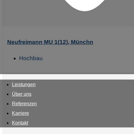
Neufreimann MU 1(12), Münchn
Hochbau
Leistungen
Über uns
Referenzen
Karriere
Kontakt