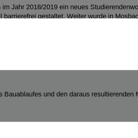
n im Jahr 2018/2019 ein neues Studierendenw
arrierefrei gestaltet. Weiter wurde in Mosba
 Bauablaufes und den daraus resultierenden M