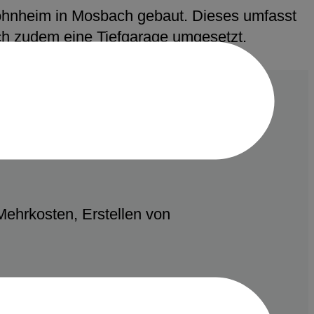
ohnheim in Mosbach gebaut. Dieses umfasst
ch zudem eine Tiefgarage umgesetzt.
ehrkosten, Erstellen von