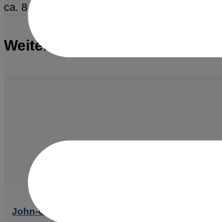
ca. 8 Millionen Euro brutto
Weitere Referenzen
John-Cranko-Schule, Stuttgart