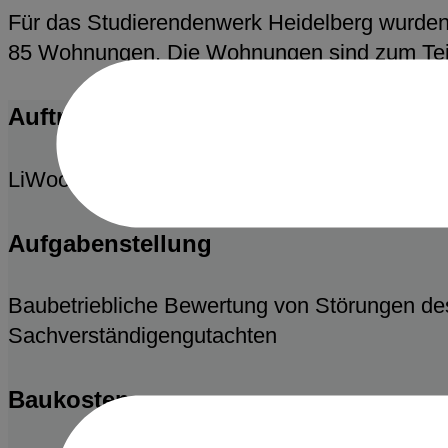
Für das Studierendenwerk Heidelberg wurde
85 Wohnungen. Die Wohnungen sind zum Teil b
Auftraggeber
LiWooD Holzmodulbau AG
Aufgabenstellung
Baubetriebliche Bewertung von Störungen des
Sachverständigengutachten
Baukosten