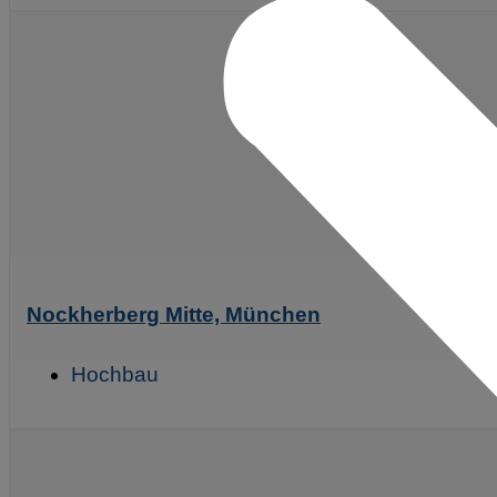
Nockherberg Mitte, München
Hochbau