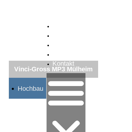
Inhalt
springen
Leistungen
Über uns
Referenzen
Karriere
Kontakt
Vinci-Gross MP3 Mülheim
Hochbau