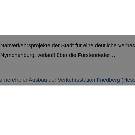
n Nahverkehrsprojekte der Stadt für eine deutliche Ver
Nymphenburg, verläuft über die Fürstenrieder…
freier Ausbau der Verkehrsst
onenunterführung