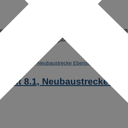
ng unterirdische Personenverkehrsanlagen (uPva) Stuttg
versität das Erscheinungsbild verbessert werden. Hierz
nheit 8.1, Neubaustrecke Eben