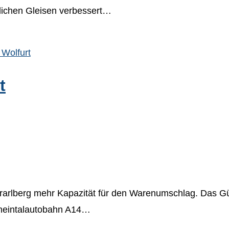
lichen Gleisen verbessert…
t
orarlberg mehr Kapazität für den Warenumschlag. Das Gü
 Rheintalautobahn A14…