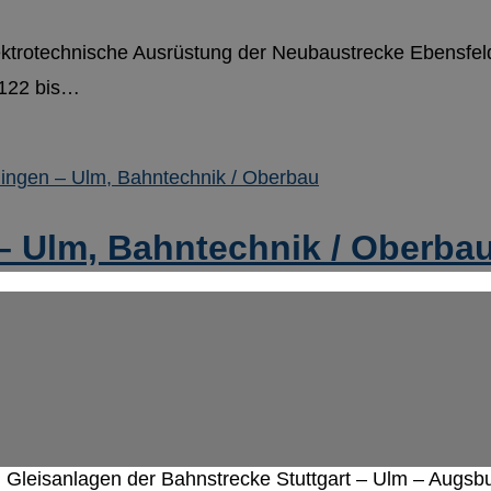
ektrotechnische Ausrüstung der Neubaustrecke Ebensfeld
3122 bis…
 Ulm, Bahntechnik / Oberba
leisanlagen der Bahnstrecke Stuttgart – Ulm – Augsbur