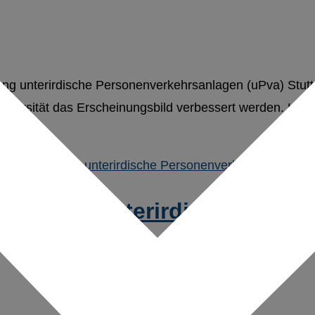
ng unterirdische Personenverkehrsanlagen (uPva) Stuttg
versität das Erscheinungsbild verbessert werden. Hierz
talisierung unterirdische Per