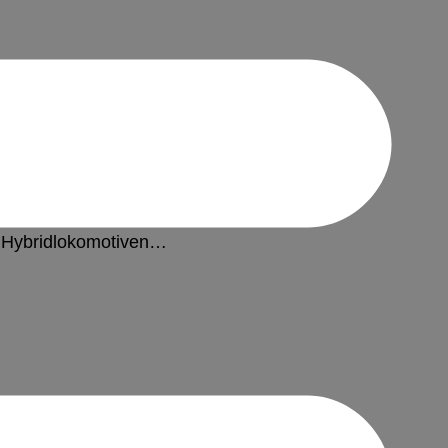
standhaltungsstufe des
n Hybridlokomotiven…