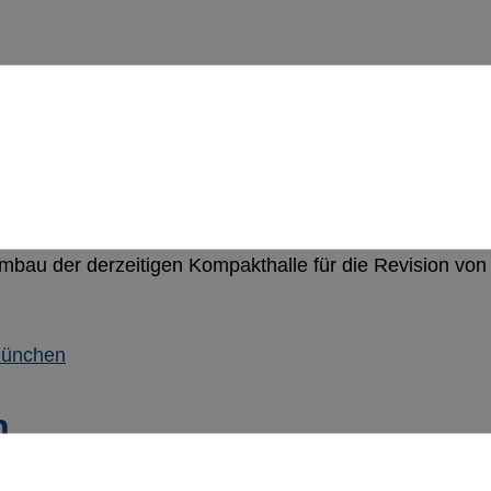
ungshallen für elektrische Triebzüge für die schwere In
mbau der derzeitigen Kompakthalle für die Revision vo
n