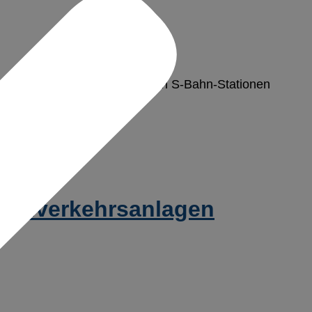
art“ soll an der unterirdischen S-Bahn-Stationen
u wird eine einheitliche…
sonenverkehrsanlagen