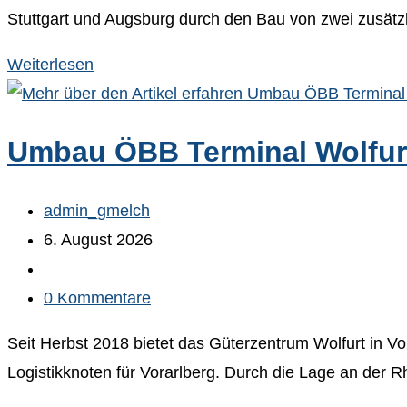
Stuttgart und Augsburg durch den Bau von zwei zusätz
Neubaustrecke
Weiterlesen
Wendlingen
–
Umbau ÖBB Terminal Wolfur
Ulm,
Bahntechnik
/
Beitrags-
admin_gmelch
Oberbau
Autor:
Beitrag
6. August 2026
veröffentlicht:
Beitrags-
Kategorie:
Beitrags-
0 Kommentare
Kommentare:
Seit Herbst 2018 bietet das Güterzentrum Wolfurt in V
Logistikknoten für Vorarlberg. Durch die Lage an der