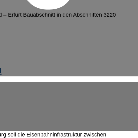
 – Erfurt Bauabschnitt in den Abschnitten 3220
u
g soll die Eisenbahninfrastruktur zwischen