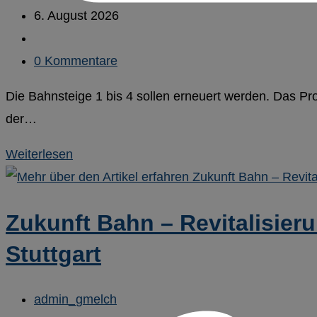
Autor:
Beitrag
6. August 2026
veröffentlicht:
Beitrags-
Kategorie:
Beitrags-
0 Kommentare
Kommentare:
Die Bahnsteige 1 bis 4 sollen erneuert werden. Das Pro
der…
Modernisierung
Weiterlesen
und
barrierefreier
Zukunft Bahn – Revitalisier
Ausbau
der
Stuttgart
Verkehrsstation
Friedberg
Beitrags-
admin_gmelch
(Hessen)