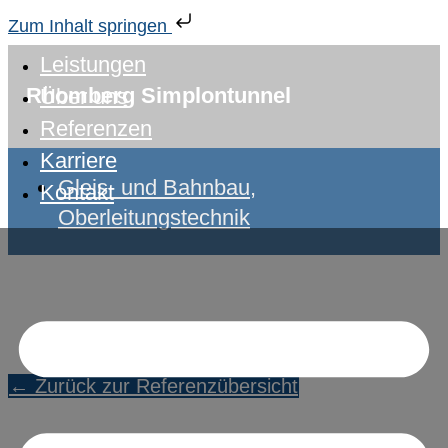
Zum Inhalt springen
Leistungen
Rhomberg Simplontunnel
Über uns
Referenzen
Karriere
Gleis- und Bahnbau,
Kontakt
Oberleitungstechnik
← Zurück zur Referenzübersicht