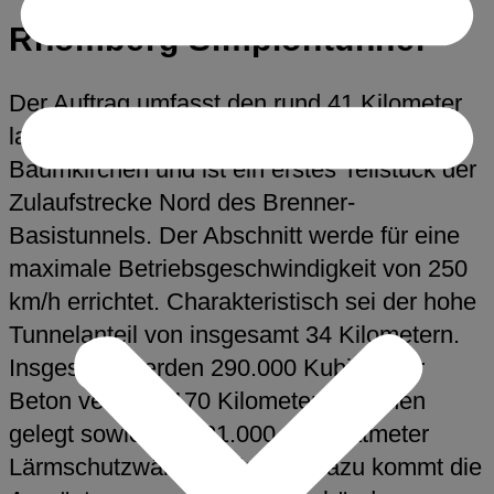
Rhomberg Simplontunnel
Der Auftrag umfasst den rund 41 Kilometer
langen Abschnitt Kundl/Radfeld-
Baumkirchen und ist ein erstes Teilstück der
Zulaufstrecke Nord des Brenner-
Basistunnels. Der Abschnitt werde für eine
maximale Betriebsgeschwindigkeit von 250
km/h errichtet. Charakteristisch sei der hohe
Tunnelanteil von insgesamt 34 Kilometern.
Insgesamt werden 290.000 Kubikmeter
Beton verbaut, 170 Kilometer Schienen
gelegt sowie rund 31.000 Quadratmeter
Lärmschutzwände errichtet. Dazu kommt die