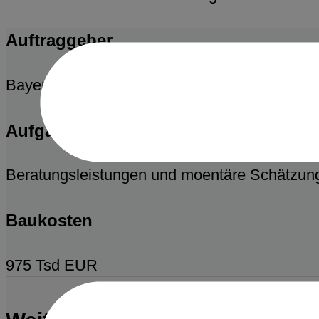
Auftraggeber
Bayerische Hausbau Immobilien GmbH & Co
Aufgabenstellung
Beratungsleistungen und moentäre Schätzung 
Baukosten
975 Tsd EUR