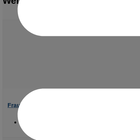
Weitere Referenzen
Fraunhofer Institut für Kognitive Systeme IK
Hochbau