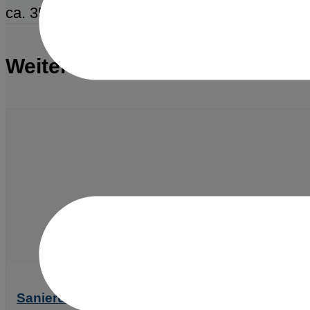
ca. 35 Mio € (Gesamtkosten) Außenanlagen c
Weitere Referenzen
Sanierung des Schulzentrums an der Gerastr