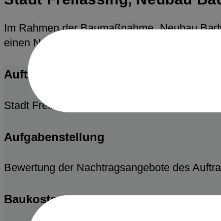
Im Rahmen der Baumaßnahme „Neubau Badylo
einen Neubau ersetzt.
Auftraggeber
Stadt Freilassing
Aufgabenstellung
Bewertung der Nachtragsangebote des Auftra
Baukosten