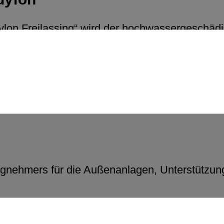
n Freilassing“ wird der hochwassergeschädi
gnehmers für die Außenanlagen, Unterstützun