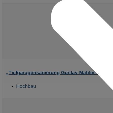
„Tiefgaragensanierung Gustav-Mahler-Weg 1-1
Hochbau