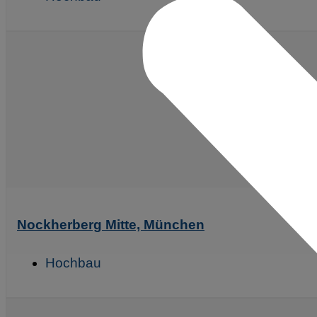
Nockherberg Mitte, München
Hochbau