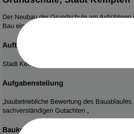
Der Neubau der Grundschule am Aybühlweg in 
Bau einer Sporthalle sowie den Bau einer zwei
Auftraggeber
Stadt Kempten Bauverwaltungs- und Bauordn
Aufgabenstellung
„baubetriebliche Bewertung des Bauablaufes i
sachverständigen Gutachten „
Baukosten