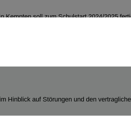
Kempten soll zum Schulstart 2024/2025 fertigg
teiligen Schule mit bis zu drei Vollgeschossen
ungsamt – Vergabestelle
m Hinblick auf Störungen und den vertraglichen