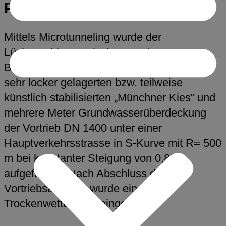
Pflaumstraße
Mittels Microtunneling wurde der
Lückenschluss zwischen zwei
Bestandskanälen realisiert. Dazu wurde im
sehr locker gelagerten bzw. teilweise
künstlich stabilisierten „Münchner Kies“ und
mehrere Meter Grundwasserüberdeckung
der Vortrieb DN 1400 unter einer
Hauptverkehrsstrasse in S-Kurve mit R= 500
m bei konstanter Steigung von 0,8%
aufgefahren. Nach Abschluss der
Vortriebsarbeiten wurde eine
Trockenwetterrinne eingebaut.