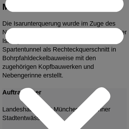
München
Die Isarunterquerung wurde im Zuge des
Neubaus des Hauptsammelkanals „Links der
Isar“ geschaffen. Hierzu wurde ein
Spartentunnel als Rechteckquerschnitt in
Bohrpfahldeckelbauweise mit den
zugehörigen Kopfbauwerken und
Nebengerinne erstellt.
Auftraggeber
Landeshauptstadt München, Münchner
Stadtentwässerung