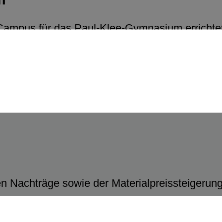
Campus für das Paul-Klee-Gymnasium errichte
drei Stockwerken. Ergänzt wird der Campus durc
nen Nachträge sowie der Materialpreissteigerun