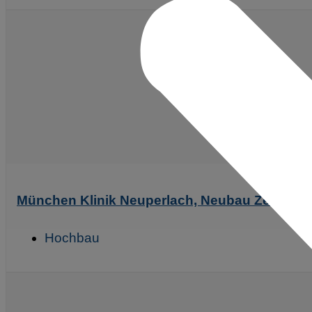
München Klinik Neuperlach, Neubau Zentralla
Hochbau