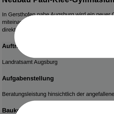
In Gersthofen nahe Augsburg wird ein neuer 
miteinander verbundenen Würfeln mit jeweils 
direkt mit dem Schulgebäude verbunden ist.
Auftraggeber
Landratsamt Augsburg
Aufgabenstellung
Beratungsleistung hinsichtlich der angefalle
Baukosten