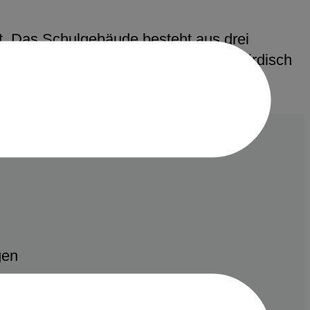
t. Das Schulgebäude besteht aus drei
h eine Dreifachsporthalle, die unterirdisch
gen