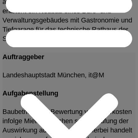
am Anges-Pockels-Bogen in Nymphenburg
entsteht ein Neubau eines Büro- und
Verwaltungsgebäudes mit Gastronomie und
Tiefgarage für das technische Rathaus der
Stadt München als Mieter diese Objektes
Auftraggeber
Landeshauptstadt München, it@M
Aufgabenstellung
Baubetriebliche Bewertung von Mehrkosten
infolge Mieterwünschen sowie Prüfung der
Auswirkung auf die Bauzeit. Hierbei handelt