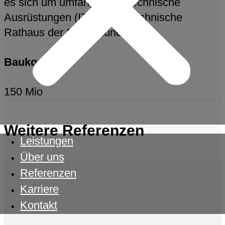
es sich um umfangreiche technische
Ausrüstungen (IT) für das technische
Rathaus der Stadt München
Baukosten
150 Mio
Weitere Referenzen
Leistungen
Über uns
Referenzen
Karriere
Kontakt