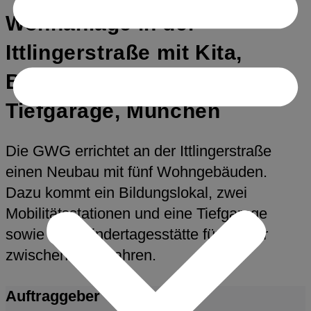
Wohnanlage in der
Ittlingerstraße mit Kita,
Bildungslokal und
Tiefgarage, München
Die GWG errichtet an der Ittlingerstraße
einen Neubau mit fünf Wohngebäuden.
Dazu kommt ein Bildungslokal, zwei
Mobilitätsstationen und eine Tiefgarage
sowie eine Kindertagesstätte für Kinder
zwischen 0-10 Jahren.
Auftraggeber