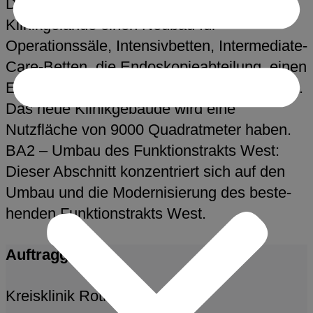
Die Kreisklinik Roth errichtet auf dem
Klinikgelände einen Neubau für
Operationssäle, Intensivbetten, Intermediate-
Care-Betten, die Endoskopieabteilung, einen
Entbindungsbereich, sowie eine Tagesklinik.
Das neue Klinikgebäude wird eine
Nutzfläche von 9000 Quadratmeter haben.
BA2 – Umbau des Funkti­ons­trakts West:
Dieser Abschnitt konzen­triert sich auf den
Umbau und die Moder­ni­sierung des beste­
henden Funkti­ons­trakts West.
Auftraggeber
Kreisklinik Roth