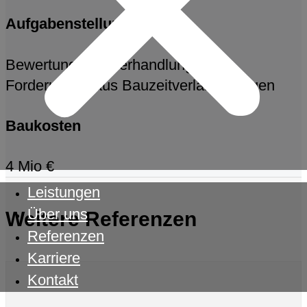
Aufgabenstellung
Bewertung und Verhandlung von
Forderungen aus Bauzeitverlängerungen
Baukosten
4 Mio €
Leistungen
Über uns
Weitere Referenzen
Referenzen
Karriere
Kontakt