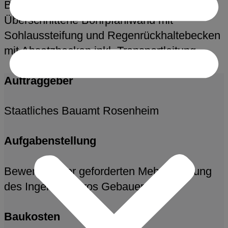
Bau der Stützwand Großholzstraße –
Überschnittene Bohrpfahlwand mit
Sohlaussteifung und Regenrückhaltebecken
mit Absatzbecken inkl. Transportleitung
Auftraggeber
Staatliches Bauamt Rosenheim
Aufgabenstellung
Bewertung der geforderten Mehrvergütung
des Ingenieurbüros Gebauer
Baukosten